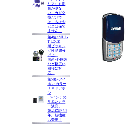
リアにも影
響が少な
い。カギ交
換だけで
は、もはや
安全は保て
ません。
第4位=MUL-
T-LOCK
耐ピッキン
グ性能10分
以上。
国産･外国製
など幅広い
機種に対
応。
第5位=アイ
ホン カラー
ＴＶドアホ
ン
3.5インチの
見易いカラ
ー液晶。
製品保証も2
年。新機種
も登場！