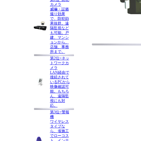
カメラ
威嚇・証拠
撮り効果
で、防犯効
果抜群。遠
隔監視など
も可能。戸
建、マンシ
ョンから、
店舗、事務
所まで。
第2位=ネッ
トワークカ
メラ
LAN経由で
接続されて
いるPCから
映像確認可
能。もちろ
ん、遠隔監
視にも対
応。
第3位=警報
機
ワイヤレス
タイプな
ら、省施工
でローコス
ト。インテ