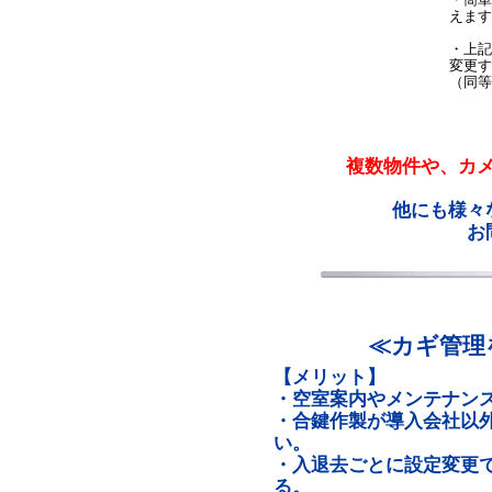
えます
・上記
変更す
（同等
複数物件や、カ
他にも様々
お
≪カギ管理
【メリット】
・空室案内やメンテナン
・合鍵作製が導入会社以
い。
・入退去ごとに設定変更
る。