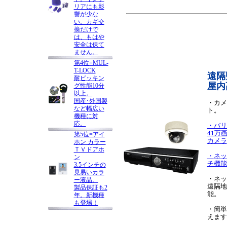
リアにも影
響が少な
い。カギ交
換だけで
は、もはや
安全は保て
ません。
第4位=MUL-
T-LOCK
遠隔
耐ピッキン
屋内
グ性能10分
以上。
国産･外国製
・カメ
など幅広い
ト。
機種に対
応。
・バリ
41万
第5位=アイ
カメラ
ホン カラー
ＴＶドアホ
・
ネッ
ン
チ機能内
3.5インチの
見易いカラ
・ネッ
ー液晶。
遠隔地
製品保証も2
能。
年。新機種
も登場！
・簡単
えます