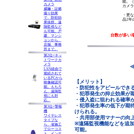
能。（
カメラ
カメラ
威嚇・証拠
撮り効果
・更な
で、防犯効
品2年
果抜群。遠
隔監視など
も可能。戸
台数が多い
建、マンシ
ョンから、
店舗、事務
所まで。
第2位=ネッ
トワークカ
メラ
LAN経由で
接続されて
いるPCから
【メリット】
映像確認可
能。もちろ
・防犯性をアピールでき
ん、遠隔監
・犯罪発生の抑止効果が
視にも対
・侵入盗に狙われる確率
応。
・犯罪発生率の低下が期
第3位=警報
機
けられる。
ワイヤレス
・共用部使用マナーの向
タイプな
※遠隔監視機能などを追
ら、省施工
でローコス
可能。
ト。インテ