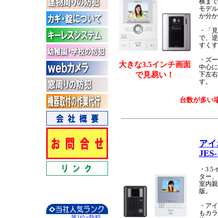
横まで
モデル
か分か
・「見
で、逆
すくす
・ズー
大きな3.5インチ画面
中心に
で見易い！
下左右
す。
台数が多い
アイ
JES-
・3.
ター、
室内親
版。
・アイ
もカラ
第1位=防犯