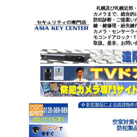
札幌及び札幌近郊
カメラまで、総合的
防犯診断・ご提案い
鍵・鍵修理・紛失鍵
カメラ・センサーラ
モコンドアロック･
取扱。是非、お問い
空室対策
防犯製