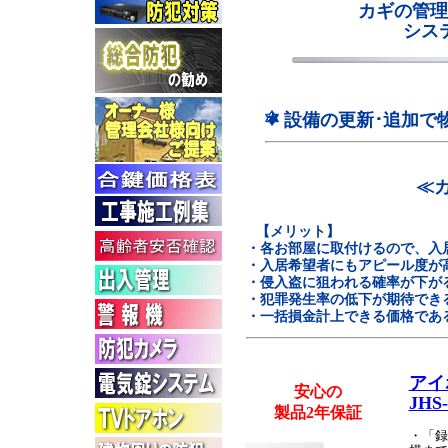
カギの管理
シス
設備の更新･追加で
≪
【メリット】
・各お部屋に取付けるので、入
・入居希望者にもアピール度が
・侵入盗に狙われる確率が下が
・犯罪発生率の低下が期待でき
・一括損金計上できる価格である
アイ
安心の
JHS
製品2年保証
・「録