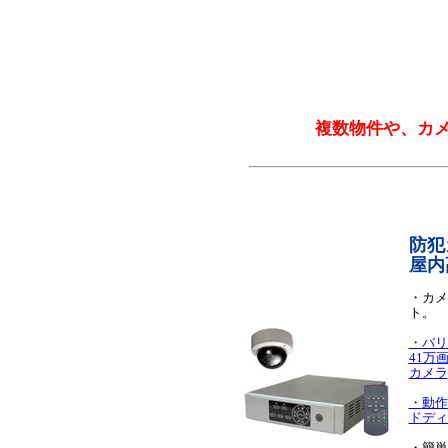
複数物件や、カ
防犯
屋内
・カメ
ト。
・バリ
41万
カメラ
・
動作
ドディ
・簡単